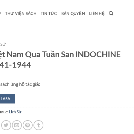
U
THƯ VIỆN SÁCH
TIN TỨC
BẢN QUYỀN
LIÊN HỆ
 SỬ
ệt Nam Qua Tuần San INDOCHINE
41-1944
sách ủng hộ tác giả:
HASA
 mục:
Lịch Sử