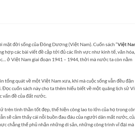
mọi mặt đời sống của Đông Dương (Việt Nam). Cuốn sách “
Việt Na
ng hợp các bài viết đề cập tới đủ các lĩnh vực như kinh tế, văn hóa,
 tục… ở Việt Nam giai đoạn 1941 – 1944, thời mà nước ta còn nằm
ìn tổng quát về một Việt Nam xưa, khi mà cuộc sống vẫn đều đặn
. Đọc cuốn sách này cho ta thêm hiểu biết về một quãng lịch sử V
c vấn đề của đất nước.
ứ trên tinh thần tốt đẹp, thể hiện công lao to lớn của họ trong cô
vẫn sẽ cảm thấy cái nỗi buồn đau đáu của người dân mất nước, củ
, thực chẳng thể phủ nhận những di sản, những công trình vĩ đại mà