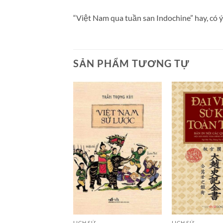
“Việt Nam qua tuần san Indochine” hay, có ý n
SẢN PHẨM TƯƠNG TỰ
LỊCH SỬ
LỊCH SỬ